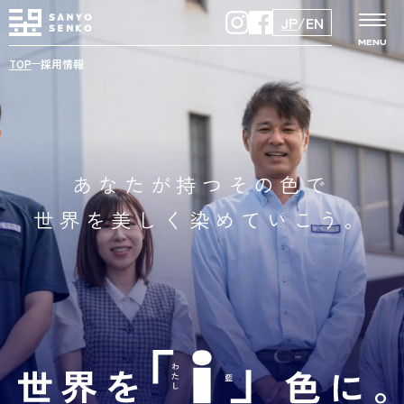
JP
/
EN
MENU
TOP
採用情報
あなたが持つその色で
世界を美しく染めていこう。