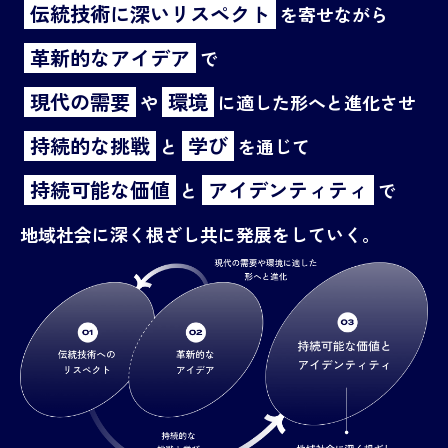
伝統技術に深いリスペクト
を寄せながら
革新的なアイデア
で
現代の需要
環境
や
に適した形へと進化させ
持続的な挑戦
学び
と
を通じて
持続可能な価値
アイデンティティ
と
で
地域社会に深く根ざし共に発展をしていく。