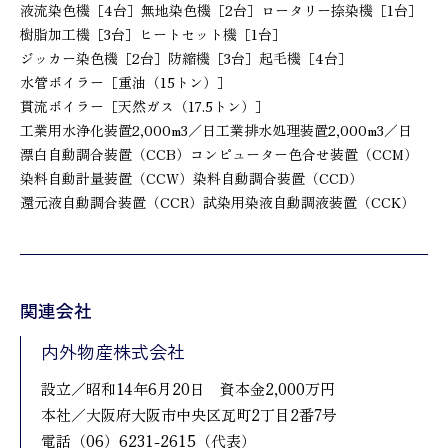
液流染色機［4台］
無地染色機［2台］
ロータリー捺染機［1台］
樹脂加工機［3台］
ヒートセット機［1台］
ジッカー染色機［2台］
防縮機［3台］
起毛機［4台］
水管ボイラー［重油（15トン）］
貫流ボイラー［天然ガス（17.5トン）］
工業用水浄化装置2,000m3／日
工業排水処理装置2,000m3／日
漂白自動調合装置（CCB）
コンピューター色合せ装置（CCM）
染料自動計量装置（CCW）
染料自動調合装置（CCD）
還元液自動調合装置（CCR）
試染用染液自動調液装置（CCK）
関連会社
内外物産株式会社
設立／昭和14年6月20日 資本金2,000万円
本社／大阪府大阪市中央区瓦町2丁目2番7号
電話（06）6231-2615（代表）