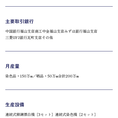
主要取引銀行
中国銀行福山支店
商工中金福山支店
みずほ銀行福山支店
三菱UFJ銀行瓦町支店
その他
月産量
染色品・150万m／晒品・50万m
合計200万m
生産設備
連続式精錬漂白機［3セット］
連続式染色機［2セット］