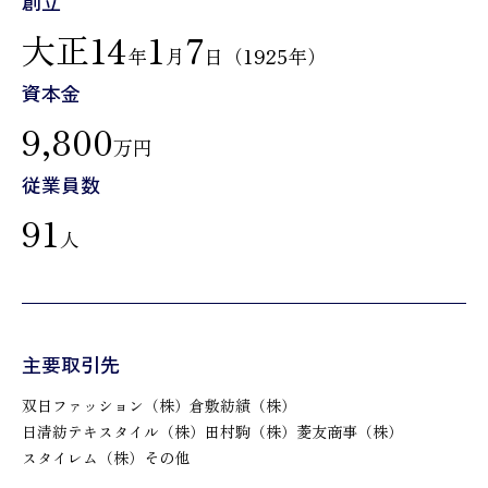
創立
大正14
1
7
年
月
日（1925年）
資本金
9,800
万円
従業員数
91
人
主要取引先
双日ファッション（株）
倉敷紡績（株）
日清紡テキスタイル（株）
田村駒（株）
菱友商事（株）
スタイレム（株）
その他