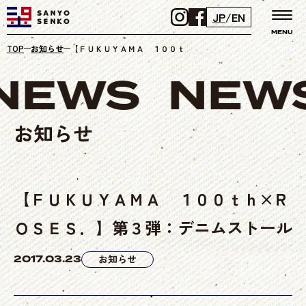
JP
/
EN
MENU
TOP
お知らせ
【ＦＵＫＵＹＡＭＡ １００ｔｈ×ＲＯＳＥＳ．】第３弾：デ
NEWS
NEW
お知らせ
【ＦＵＫＵＹＡＭＡ １００ｔｈ×Ｒ
ＯＳＥＳ．】第３弾：デニムストール
2017.03.23
お知らせ