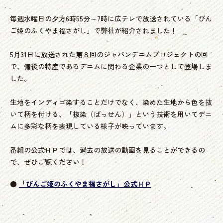
毎週水曜日の夕方6時55分～7時に広テレで放送されている「びん
ご姫のふくやま福さがし」で弊社が紹介されました！
5月31日に放送された第８回のジャパンデニムプロジェクトの回
で、備後の特産であるデニムに関わる企業の一つとして登場しま
した。
生地をインディゴ染することだけでなく、染めた生地から色を抜
いて柄を付ける、「抜染（ばっせん）」という技術を用いてデニ
ムに多彩な柄を表現している様子が映っています。
番組の公式ＨＰでは、過去の放送の動画を見ることができるの
で、ぜひご覧ください！
●
「びんご姫のふくやま福さがし」公式ＨＰ