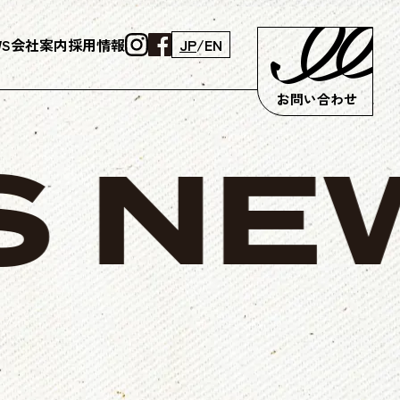
WS
会社案内
採用情報
JP
/
EN
お問い合わせ
NEW
色加工
テキスタイル
コラボレーション
売り
EING
TEXTILE
ブランド
HOP
X SANYO