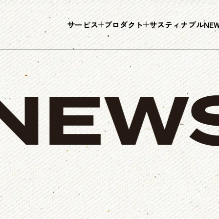
サービス
プロダクト
サスティナブル
NE
EWS
染
プロダクト
小
DY
PRODUCT
S