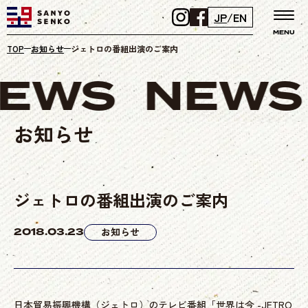
JP
/
EN
MENU
TOP
お知らせ
ジェトロの番組出演のご案内
EWS
NEWS
お知らせ
ジェトロの番組出演のご案内
2018.03.23
お知らせ
日本貿易振興機構（ジェトロ）のテレビ番組「世界は今 -JETRO