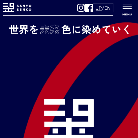
JP
/
EN
MENU