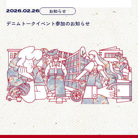
私たちは
と
で
時代を染め続けます
100年受け継いできた技に
今この瞬間の感性と挑戦を重ねて、
わたしたちは「染め」の可能性を
さらに塗り替えていきます。
変わりゆく世界に応えるだけでなく、
次の風景をこちらから描きにいく。
染めにできることはまだまだある。